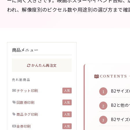
ーに向く大きさです。映画ポスターやイベント告知、店
われ、解像度別のピクセル数や用途別の選び方まで確
商品メニュー
かんたん再注文
CONTENTS 
売れ筋商品
チケット印刷
B2サイ
人気
回数券印刷
人気
B2と他
商品タグ印刷
人気
B2サイ
金券印刷
人気