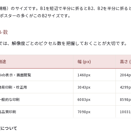
工業規格）のサイズです。B1を短辺で半分に折るとB2、B2を半分に折る
ポスターの多くがこのB2サイズです。
ル数
では、解像度ごとのピクセル数を把握しておくことが大切です。
用途
幅 (px)
高さ (
Web表示・画面閲覧
1460px
2064p
簡易印刷・校正用
3043px
4299p
一般的な印刷
6083px
8598p
高品質印刷
7098px
10031
度について