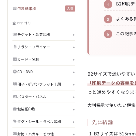
B2印刷
包装紙印刷
人気
よくある質
全カテゴリ
この記事
チケット・金券印刷
▸
チラシ・フライヤー
▸
カード・名刺
▸
CD・DVD
▸
B2サイズで迷いやす
「印刷データの容量を
冊子・折パンフレット印刷
▸
っと進めやすくなりま
ポスター・パネル
▸
大判掲示で使いたい
解像
包装紙印刷
▸
先に結論
タグ・シール・ラベル印刷
▸
B2サイズは 515mm
封筒・ハガキ・その他
▸