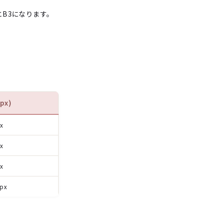
とB3になります。
px)
x
x
x
px