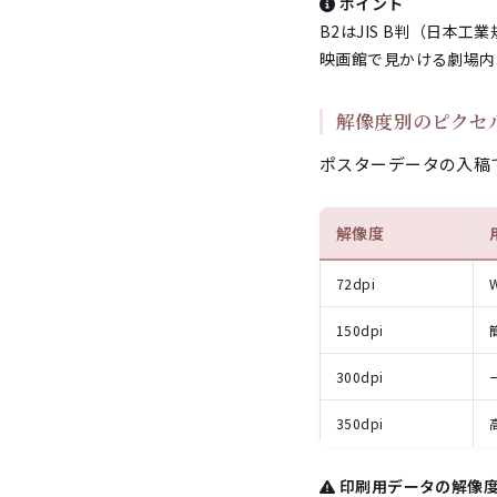
ポイント
B2はJIS B判（日本
映画館で見かける劇場内
解像度別のピクセ
ポスターデータの入稿
解像度
72dpi
150dpi
300dpi
350dpi
印刷用データの解像