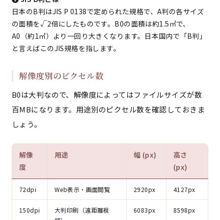
日本のB判はJIS P 0138で定められた規格で、A判の各サイズ
の面積を√2倍にしたものです。B0の面積は約1.5㎡で、
A0（約1㎡）より一回り大きくなります。日本国内で「B判」
と言えばこのJIS規格を指します。
解像度別のピクセル数
B0は大判なので、解像度によってはファイルサイズが数
百MBになります。用途別のピクセル数を確認しておきま
しょう。
解像
用途
幅 (px)
高さ
度
(px)
72dpi
Web表示・画面閲覧
2920px
4127px
150dpi
大判印刷（遠距離視
6083px
8598px