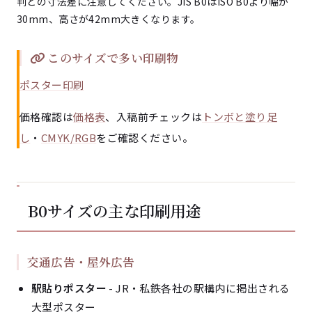
判との寸法差に注意してください。JIS B0はISO B0より幅が
30mm、高さが42mm大きくなります。
このサイズで多い印刷物
ポスター印刷
価格確認は
価格表
、入稿前チェックは
トンボと塗り足
し
・
CMYK/RGB
をご確認ください。
B0サイズの主な印刷用途
交通広告・屋外広告
駅貼りポスター
- JR・私鉄各社の駅構内に掲出される
大型ポスター