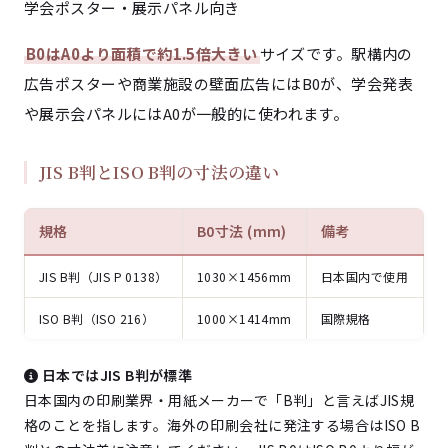
学会ポスター・展示パネル向き
B0はA0より面積で約1.5倍大きい
サイズです。駅構内の
広告ポスターや商業施設の壁面広告にはB0が、学会発表
や展示会パネルにはA0が一般的に使われます。
JIS B判とISO B判の寸法の違い
規格
B0寸法 (mm)
備考
JIS B判（JIS P 0138）
1030×1456mm
日本国内で使用
ISO B判（ISO 216）
1000×1414mm
国際規格
日本ではJIS B判が標準
日本国内の印刷業界・用紙メーカーで「B判」と言えばJIS規
格のことを指します。海外の印刷会社に発注する場合はISO B