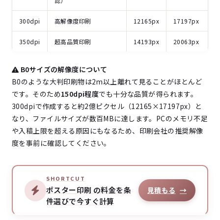
認）
300dpi
高解像度印刷
12165px
17197px
350dpi
超高品質印刷
14193px
20063px
B0サイズの解像度について
B0のような大判印刷物は2m以上離れて見ることがほとんど
です。そのため
150dpi程度
でも十分な品質が得られます。
300dpiで作成すると約2億ピクセル（12165×17197px）と
なり、ファイルサイズが数百MBに達します。PCのメモリ不足
や入稿上限を超える原因にもなるため、印刷会社の推奨解像
度を事前に確認してください。
SHORTCUT
ポスター印刷 の料金を条
見積もる
→
件選びで今すぐ計算