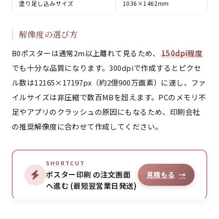
塗り足し込みサイズ
1036×1462mm
解像度の選び方
B0ポスターは通常2m以上離れて見るため、
150dpi程度
でも十分な品質になります。300dpiで作成するとピクセ
ル数は12165×17197px（約2億900万画素）に達し、ファ
イルサイズは非圧縮で数百MBを超えます。PCのメモリ不
足やアプリのクラッシュの原因にもなるため、印刷会社
の推奨解像度に合わせて作成してください。
SHORTCUT
ポスター印刷 の注文画面
見積もる
→
へ進む (最短翌営業日発送)