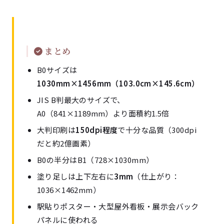
まとめ
B0サイズは
1030mm×1456mm（103.0cm×145.6cm）
JIS B判最大のサイズで、
A0（841×1189mm）より面積約1.5倍
大判印刷は
150dpi程度
で十分な品質（300dpi
だと約2億画素）
B0の半分はB1（728×1030mm）
塗り足しは上下左右に
3mm
（仕上がり：
1036×1462mm）
駅貼りポスター・大型屋外看板・展示会バック
パネルに使われる