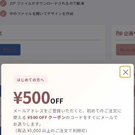
ZIP ファイルがダウンロードされるので解凍
中のファイルを開いてデザインを作成
ズ
B 企
Word
Illustra
×
CD 
はじめての方へ
¥500
Word
Illustra
OFF
メールアドレスをご登録いただくと、初めてのご注文に
ード印刷
商品タ
使える
¥500 OFF クーポン
のコードをすぐにメールで
お送りします。
（税込 ¥3,000 以上のご注文で利用可）
Word
Illustra