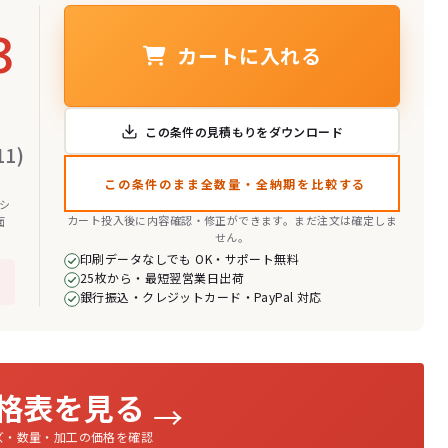
3
カートに入れる
この条件の見積もりをダウンロード
1)
この条件のまま全数量・全納期を比較する
 シ
カート投入後に内容確認・修正ができます。まだ注文は確定しま
面
せん。
印刷データなしでも OK・サポート無料
25枚から・最短翌営業日出荷
銀行振込・クレジットカード・PayPal 対応
格表を見る
→
ズ・数量・加工の価格を確認