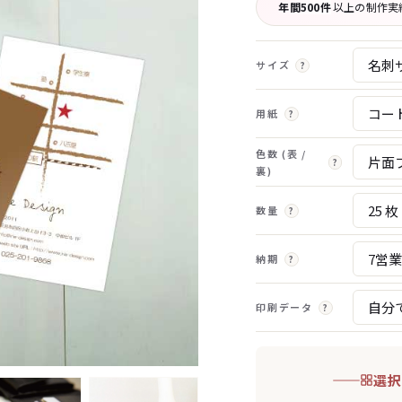
年間500件
以上の制作実
サイズ
?
用紙
?
色数 (表 /
?
裏)
数量
?
納期
?
印刷データ
?
選択