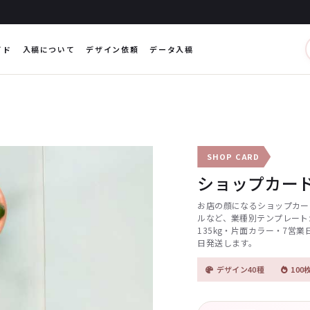
イド
入稿について
デザイン依頼
データ入稿
SHOP CARD
ショップカー
お店の顔になるショップカー
ルなど、業種別テンプレート
135kg・片面カラー・7営業日
日発送します。
デザイン40種
100