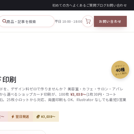
初めての方へ
よくあるご質問
ブログ
お問い合わせ
商品・記事を検索
平日 10:00 - 18:00
お問い合わせ
カートを見る
デザイン
40種
すべて無料
ド印刷
ドを、デザイン料ゼロで作りませんか？ 美容室・カフェ・サロン・アパレ
から選べるショップカード印刷が、100枚
¥3,038〜
(1枚30円・コート
)。25枚小ロットから対応、両面印刷も OK、Illustrator なしでも最短3営業
枚〜
翌日発送
¥3,038〜