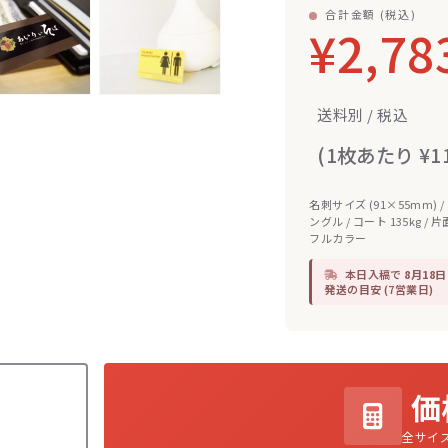
合計金額 (税込)
¥2,78
送料別 / 税込
(1枚あたり ¥11
名刺サイズ (91×55mm) /
ングル / コート 135kg / 片
フルカラー
本日入稿で
8月18日
発送
の目安 (7営業日)
価
全サイ