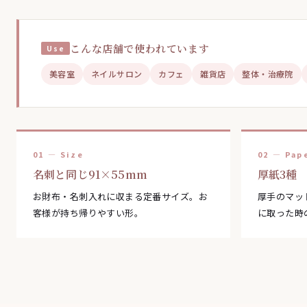
こんな店舗で使われています
美容室
ネイルサロン
カフェ
雑貨店
整体・治療院
01 — Size
02 — Pap
名刺と同じ91×55mm
厚紙3種
お財布・名刺入れに収まる定番サイズ。お
厚手のマッ
客様が持ち帰りやすい形。
に取った時