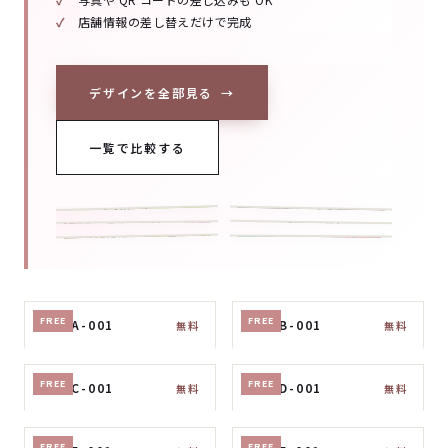
店舗情報の差し替えだけで完成
デザインを全部見る
→
一覧で比較する
FREE
FREE
No. A-001
No. B-001
無料
無料
FREE
FREE
No. C-001
No. D-001
無料
無料
FREE
FREE