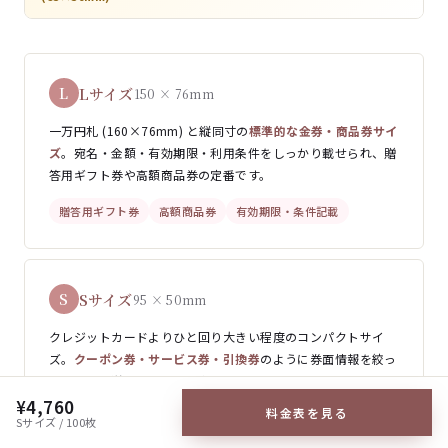
Lサイズ
L
150 × 76mm
一万円札 (160×76mm) と縦同寸の
標準的な金券・商品券サイ
ズ
。宛名・金額・有効期限・利用条件をしっかり載せられ、贈
答用ギフト券や高額商品券の定番です。
贈答用ギフト券
高額商品券
有効期限・条件記載
Sサイズ
S
95 × 50mm
クレジットカードよりひと回り大きい程度のコンパクトサイ
ズ。
クーポン券・サービス券・引換券
のように券面情報を絞っ
て配布・郵送したい用途に向きます。
¥4,760
料金表を見る
クーポン券 / サービス券
引換券 / 食事券
Sサイズ / 100枚
配布・郵送向きの小型