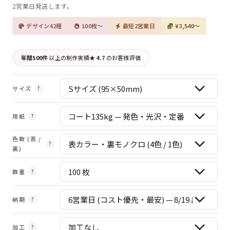
2営業日発送します。
デザイン42種
100枚〜
最短2営業日
¥3,540〜
年間500件
以上の制作実績
★ 4.7
のお客様評価
サイズ
?
用紙
?
色数 (表 /
?
裏)
数量
?
納期
?
加工
?