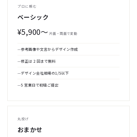
プロに頼む
ベーシック
¥5,900〜
片面・両面で変動
参考画像や文言からデザイン作成
修正は 2 回まで無料
デザイン会社相場の1/5以下
5 営業日で初稿ご提出
丸投げ
おまかせ