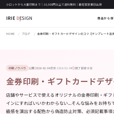
小ロットから大量印刷まで｜10,000円以上で送料無料｜最短翌営業日出荷
IRIE
D
ESIGN
商品から探
HOME
ブログ
金券印刷・ギフトカードデザインのコツ【テンプレート活用術
印刷ノウハウ
公開 2026-02-04
更新 2026-02-04
読了目安 8 分
金券印刷・ギフトカードデザ
店舗やサービスで使えるオリジナルの金券印刷・ギフ
インにすればいいかわからない...そんな悩みをお持
級感を演出する配色から偽造防止対策、必須記載事項