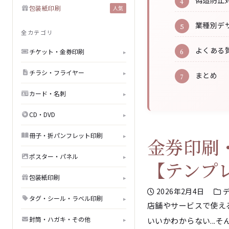
偽造防止
包装紙印刷
人気
業種別デ
全カテゴリ
よくある質
チケット・金券印刷
▸
チラシ・フライヤー
▸
まとめ
カード・名刺
▸
CD・DVD
▸
冊子・折パンフレット印刷
▸
金券印刷
ポスター・パネル
▸
【テンプ
包装紙印刷
▸
2026年2月4日
デ
タグ・シール・ラベル印刷
▸
店舗やサービスで使え
封筒・ハガキ・その他
▸
いいかわからない...