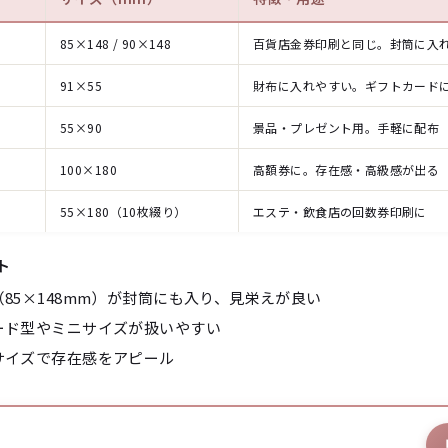
85×148 / 90×148
百貨店金券印刷と同じ。封筒に入
91×55
財布に入れやすい。ギフトカード
55×90
景品・プレゼント用。手軽に配布
100×180
高額券に。存在感・高級感が出る
55×180（10枚綴り）
エステ・飲食店の回数券印刷に
ト
（85×148mm）が封筒にも入り、見栄えが良い
ード型やミニサイズが扱いやすい
サイズで存在感をアピール