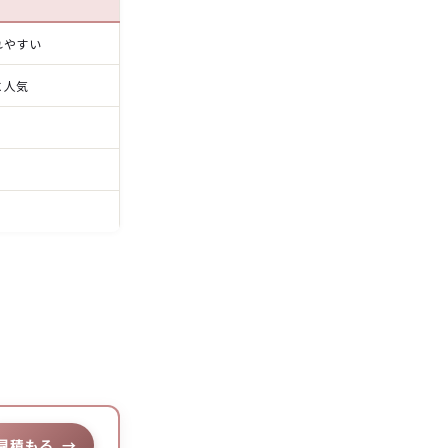
れやすい
に人気
見積もる
→