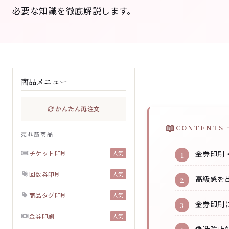
必要な知識を徹底解説します。
商品メニュー
かんたん再注文
CONTENTS 
売れ筋商品
チケット印刷
金券印刷
人気
回数券印刷
人気
高級感を
商品タグ印刷
人気
金券印刷
金券印刷
人気