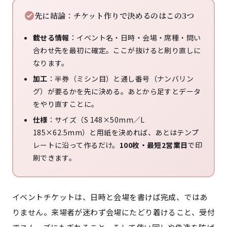
先に結論：チケット作りで決めるのはこの3つ
載せる情報
：イベント名・日時・会場・席種・問い
合わせ先を最初に確定。ここが抜けると刷り直しに
なります。
加工
：半券（ミシン目）と通し番号（ナンバリン
グ）が要るかを先に決める。あとから足すとデータ
をやり直すことに。
仕様
：サイズ（S 148×50mm／L
185×62.5mm）と用紙を決めれば、あとはテンプ
レートに沿って作るだけ。
100枚・最短2営業日
で印
刷できます。
イベントチケットは、日時と会場を書けば完成、ではあ
りません。来場者が迷わず会場にたどり着けること、受付