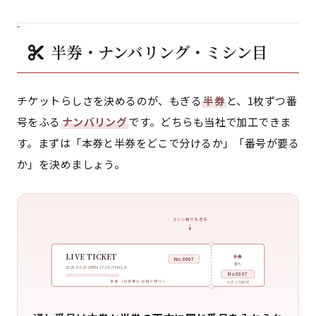
半券・ナンバリング・ミシン目
チケットらしさを決めるのが、もぎる
半券
と、1枚ずつ番
号をふる
ナンバリング
です。どちらも当社で加工できま
す。まずは「本券と半券をどこで分けるか」「番号が要る
か」を決めましょう。
ミシン目でもぎる
LIVE TICKET
半券
No.0007
控え
2026.09.20 OPEN 17:00 / HALL A
No.0007
本券（お客様がお持ち帰り）
もぎって回収