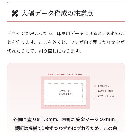
入稿データ作成の注意点
デザインが決まったら、印刷用データにするときの約束ご
とを守ります。ここを外すと、フチが白く残ったり文字が
切れたりして、刷り直しになります。
背景はここまで伸ばす（塗り足し +3mm）
塗り足し +3mm
大事な文字は
仕上がり線（裁断）
この内側まで
安全マージン −3mm
外側に
塗り足し3mm
、内側に
安全マージン3mm
。
裁断は機械で1枚ずつわずかにずれるため、この余