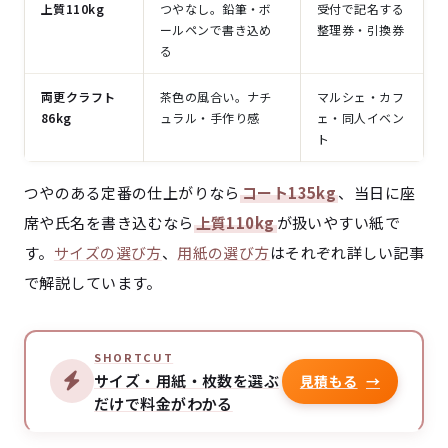
上質110kg
つやなし。鉛筆・ボ
受付で記名する
ールペンで書き込め
整理券・引換券
る
両更クラフト
茶色の風合い。ナチ
マルシェ・カフ
86kg
ュラル・手作り感
ェ・同人イベン
ト
つやのある定番の仕上がりなら
コート135kg
、当日に座
席や氏名を書き込むなら
上質110kg
が扱いやすい紙で
す。
サイズの選び方
、
用紙の選び方
はそれぞれ詳しい記事
で解説しています。
SHORTCUT
サイズ・用紙・枚数を選ぶ
見積もる
→
だけで料金がわかる