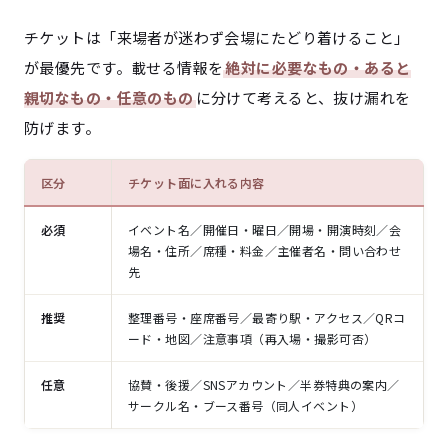
チケットは「来場者が迷わず会場にたどり着けること」
が最優先です。載せる情報を
絶対に必要なもの・あると
親切なもの・任意のもの
に分けて考えると、抜け漏れを
防げます。
区分
チケット面に入れる内容
必須
イベント名／開催日・曜日／開場・開演時刻／会
場名・住所／席種・料金／主催者名・問い合わせ
先
推奨
整理番号・座席番号／最寄り駅・アクセス／QRコ
ード・地図／注意事項（再入場・撮影可否）
任意
協賛・後援／SNSアカウント／半券特典の案内／
サークル名・ブース番号（同人イベント）