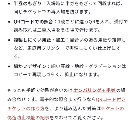
半券のもぎり
：入場時に半券をもぎって回収すれば、
同じチケットでの再入場を防げます。
QRコードでの照合
：1枚ごとに違うQRを入れ、受付で
読み取れば二重入場をその場で弾けます。
複製しにくい用紙・加工
：風合いのある用紙や箔押し
など、家庭用プリンターで再現しにくい仕上げにす
る。
細かいデザイン
：細い罫線・地紋・グラデーションは
コピーで再現しづらく、抑止になります。
もっとも手軽で効果が高いのは
ナンバリング＋半券
の組
み合わせです。電子的な照合まで行うなら
QRコード付き
チケットの作り方
を、より踏み込んだ対策は
チケットの
偽造防止機能の記事
をあわせてご覧ください。