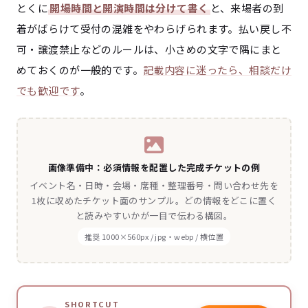
とくに
開場時間と開演時間は分けて書く
と、来場者の到
着がばらけて受付の混雑をやわらげられます。払い戻し不
可・譲渡禁止などのルールは、小さめの文字で隅にまと
めておくのが一般的です。
記載内容に迷ったら、相談だけ
でも歓迎です
。
画像準備中：必須情報を配置した完成チケットの例
イベント名・日時・会場・席種・整理番号・問い合わせ先を
1枚に収めたチケット面のサンプル。どの情報をどこに置く
と読みやすいかが一目で伝わる構図。
推奨 1000×560px / jpg・webp / 横位置
SHORTCUT