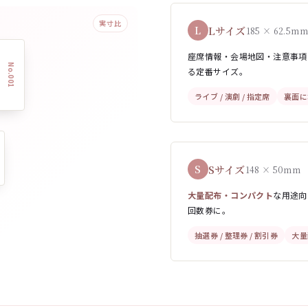
Lサイズ
L
185 × 62.5mm
座席情報・会場地図・注意事項
No.001
る定番サイズ。
ライブ / 演劇 / 指定席
裏面に
Sサイズ
S
148 × 50mm
大量配布・コンパクト
な用途向
回数券に。
抽選券 / 整理券 / 割引券
大量