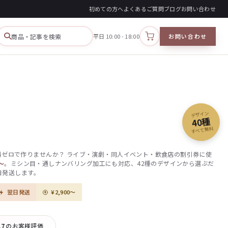
初めての方へ
よくあるご質問
ブログ
お問い合わせ
商品・記事を検索
平日 10:00 - 18:00
お問い合わせ
カートを見る
デザイン
40種
すべて無料
料ゼロで作りませんか？ ライブ・演劇・同人イベント・飲食店の割引券に使
0〜
。ミシン目・通しナンバリング加工にも対応、42種のデザインから選ぶだ
営業日発送します。
翌日発送
¥2,900〜
.7
のお客様評価