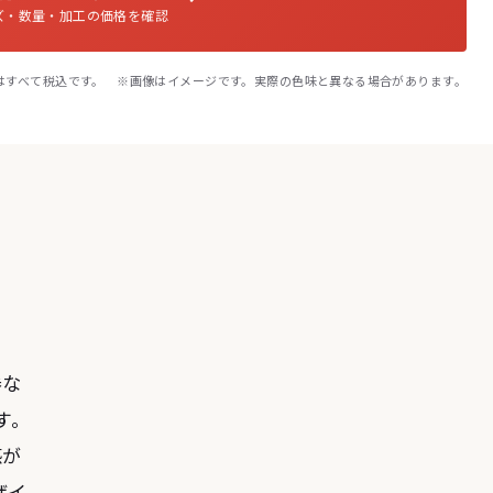
ズ・数量・加工の価格を確認
はすべて税込です。 ※画像はイメージです。実際の色味と異なる場合があります。
券な
す。
感が
ザイ