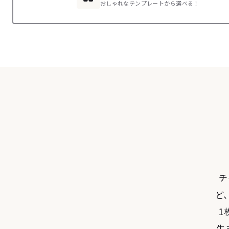
おしゃれなテンプレートから選べる！
チ
ど
1
生