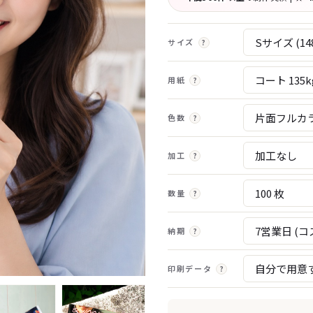
サイズ
?
用紙
?
色数
?
加工
?
数量
?
納期
?
印刷データ
?