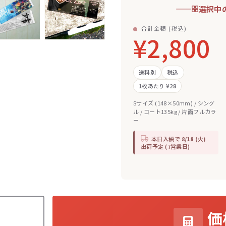
選択中
合計金額 (税込)
¥2,800
送料別
税込
1枚あたり ¥28
Sサイズ (148×50mm) / シング
ル / コート135kg / 片面フルカラ
ー
本日入稿で
8/18 (火)
出荷予定 (7営業日)
価