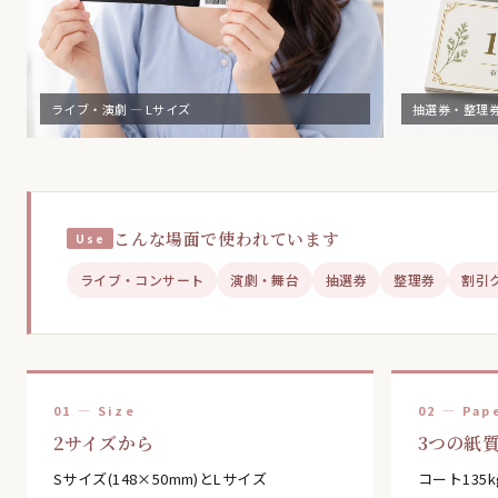
ライブ・演劇 — Lサイズ
抽選券・整理券
こんな場面で使われています
ライブ・コンサート
演劇・舞台
抽選券
整理券
割引
01 — Size
02 — Pap
2サイズから
3つの紙
Sサイズ(148×50mm)とLサイズ
コート135k