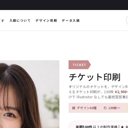
イド
入稿について
デザイン依頼
データ入稿
TICKET
チケット印刷
オリジナルのチケットを、デザイン
えるチケット印刷が、100枚
¥2,90
けで Illustrator なしでも最短翌
デザイン40種
100枚〜
年間500件
以上の制作実績
|
★ 4