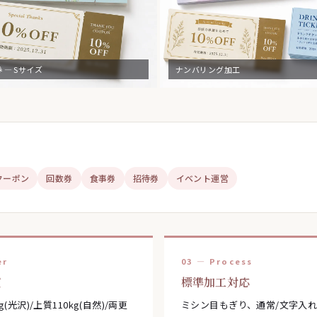
 — Sサイズ
ナンバリング加工
クーポン
回数券
食事券
招待券
イベント運営
er
03 — Process
質
標準加工対応
g(光沢)/上質110kg(自然)/両更
ミシン目もぎり、通常/文字入