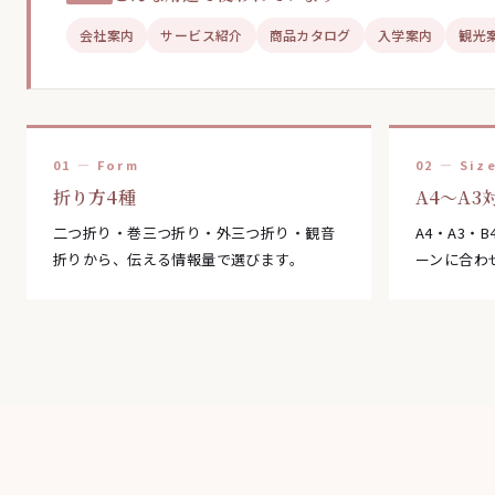
会社案内
サービス紹介
商品カタログ
入学案内
観光
01 — Form
02 — Siz
折り方4種
A4〜A3
二つ折り・巻三つ折り・外三つ折り・観音
A4・A3・
折りから、伝える情報量で選びます。
ーンに合わ