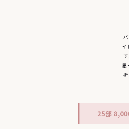
パ
イ
す
思
折
25部 8,0