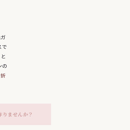
光ガ
スで
」と
ンの
音折
作りませんか？