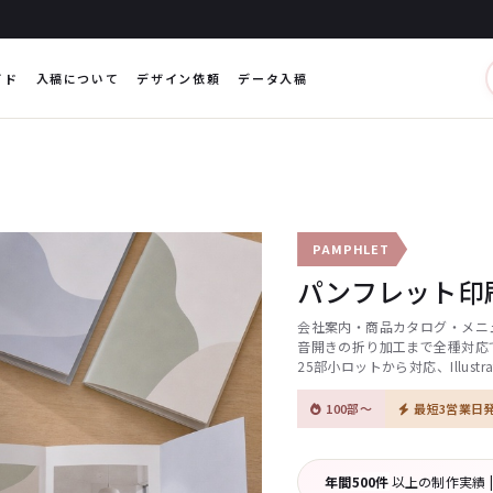
イド
入稿について
デザイン依頼
データ入稿
PAMPHLET
パンフレット印
会社案内・商品カタログ・メニ
音開きの折り加工まで全種対応で
25部小ロットから対応、Illus
100部〜
最短3営業日
年間500件
以上の制作実績