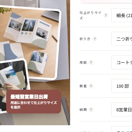
仕上がりサイ
?
ズ
折り方
?
用紙
?
数量
?
納期
?