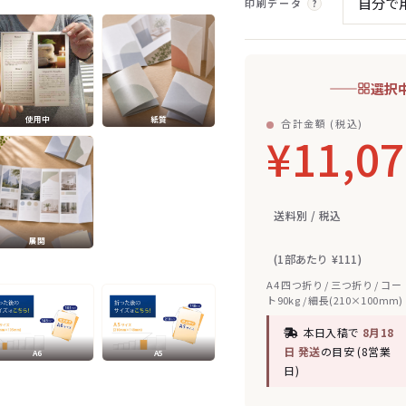
印刷データ
?
選択
使用中
紙質
合計金額 (税込)
¥11,0
送料別 / 税込
展開
(1部あたり ¥111)
A4 四つ折り / 三つ折り / コー
ト90kg / 細長(210×100mm)
本日入稿で
8月18
日 発送
の目安 (8営業
A6
A5
日)