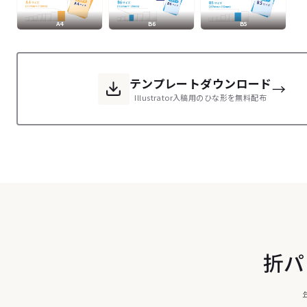
A4
B6
B5
テンプレートダウンロード
→
Illustrator入稿用のひな形を無料配布
折パ