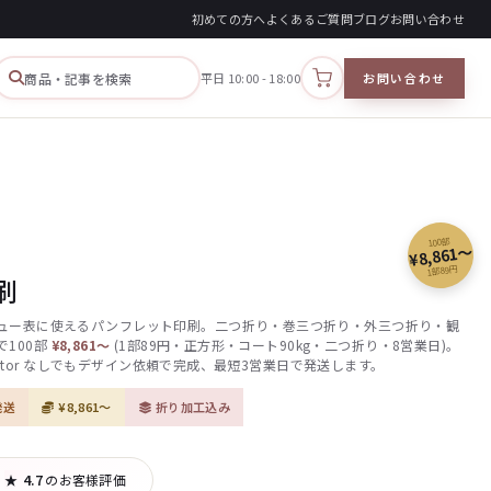
初めての方へ
よくあるご質問
ブログ
お問い合わせ
商品・記事を検索
平日 10:00 - 18:00
お問い合わせ
カートを見る
100部
¥8,861〜
1部89円
刷
ュー表に使えるパンフレット印刷。二つ折り・巻三つ折り・外三つ折り・観
100部
¥8,861〜
(1部89円・正方形・コート90kg・二つ折り・8営業日)。
trator なしでもデザイン依頼で完成、最短3営業日で発送します。
発送
¥8,861〜
折り加工込み
|
★ 4.7
のお客様評価