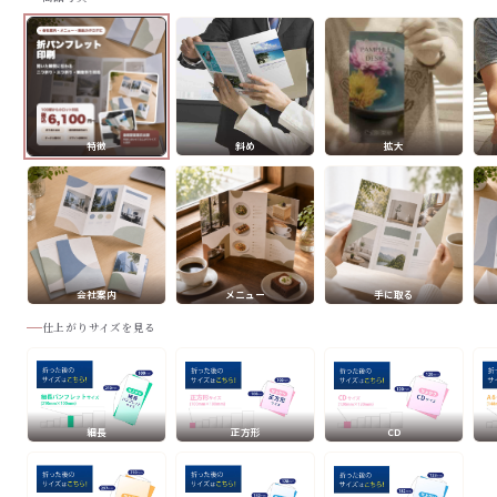
特徴
斜め
拡大
会社案内
メニュー
手に取る
仕上がりサイズを見る
細長
正方形
CD