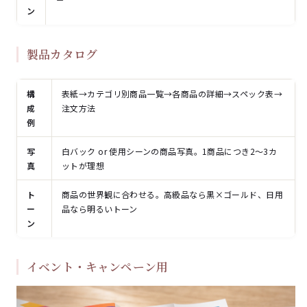
ン
製品カタログ
構
表紙→カテゴリ別商品一覧→各商品の詳細→スペック表→
成
注文方法
例
写
白バック or 使用シーンの商品写真。1商品につき2〜3カ
真
ットが理想
ト
商品の世界観に合わせる。高級品なら黒×ゴールド、日用
ー
品なら明るいトーン
ン
イベント・キャンペーン用