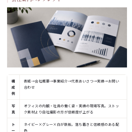
構
表紙→会社概要→事業紹介→代表あいさつ→実績→お問い
成
合わせ
例
写
オフィスの内観・社員の働く姿・実績の現場写真。ストッ
真
ク素材より自社撮影の方が信頼度が上がる
ト
ネイビー×グレー×白が鉄板。落ち着きと信頼感のある配
ー
色