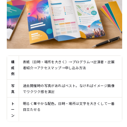
構
表紙（日時・場所を大きく）→プログラム→出演者・出展
成
者紹介→アクセスマップ→申し込み方法
例
写
過去開催時の写真があればベスト。なければイメージ画像
真
でワクワク感を演出
ト
明るく華やかな配色。日時・場所は文字を大きくして一番
ー
目立たせる
ン