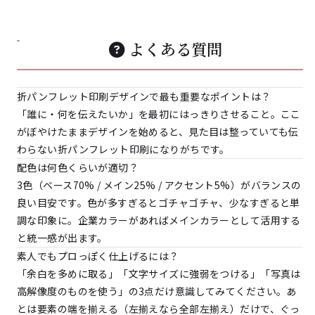
よくある質問
折パンフレット印刷デザインで最も重要なポイントは？
「誰に・何を伝えたいか」を最初にはっきりさせること。ここ
がぼやけたままデザインを始めると、見た目は整っていても伝
わらない折パンフレット印刷になりがちです。
配色は何色くらいが適切？
3色（ベース70% / メイン25% / アクセント5%）がバランスの
良い目安です。色が多すぎるとゴチャゴチャ、少なすぎると単
調な印象に。企業カラーがあればメインカラーとして活用する
と統一感が出ます。
素人でもプロっぽく仕上げるには？
「余白を多めに取る」「文字サイズに強弱をつける」「写真は
高解像度のものを使う」の3点だけ意識してみてください。あ
とは要素の端を揃える（左揃えなら全部左揃え）だけで、ぐっ