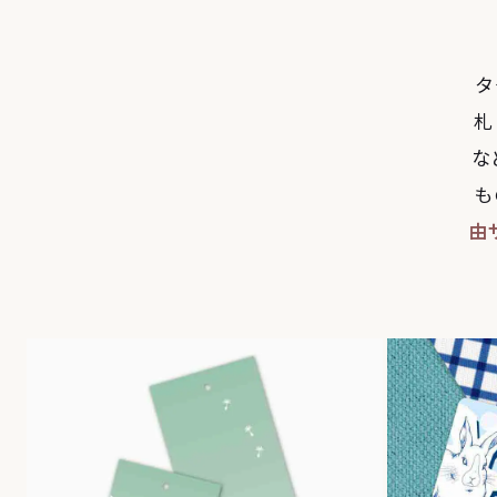
タ
札
な
も
由