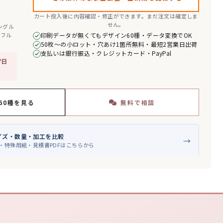
カート投入後に内容確認・修正ができます。まだ注文は確定しま
せん。
シングル
面フル
印刷データが無くてもデザイン60種・データ変換でOK
50枚〜の小ロット・穴あけ1箇所無料・最短2営業日出荷
支払いは銀行振込・クレジットカード・PayPal
7日
60種を見る
無料で相談
イズ・数量・加工を比較
→
・特殊用紙・見積書PDFはこちらから