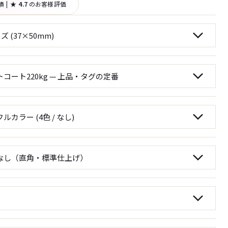
績
|
★ 4.7
のお客様評価