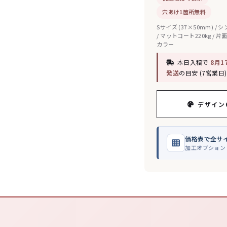
穴あけ1箇所無料
Sサイズ (37×50mm) / 
/ マットコート220kg / 片
カラー
本日入稿で
8月1
発送
の目安 (7営業日)
デザイン
価格表で全サ
加工オプション