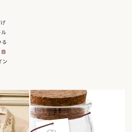
下げ
レル
いる
、
自
イン