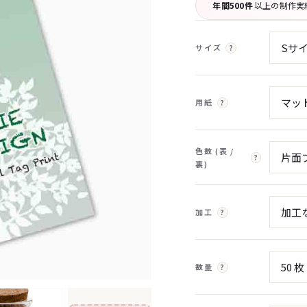
年間500件
以上の制作実
サイズ
?
用紙
?
色数 (表 /
?
裏)
加工
?
数量
?