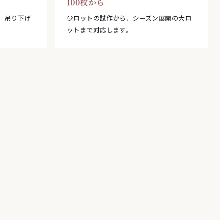
100枚から
。吊り下げ
少ロットの試作から、シーズン展開の大ロ
ットまで対応します。