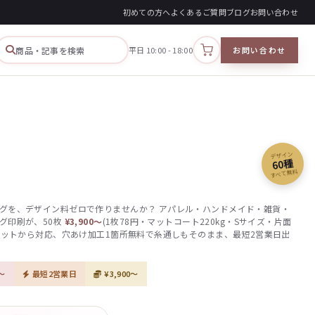
初めての方へ
よくあるご質問
ブログ
お問い合わせ
商品・記事を検索
平日 10:00 - 18:00
お問い合わせ
カートを見る
デザイン
60種
すべて無料
グを、デザイン料ゼロで作りませんか？ アパレル・ハンドメイド・雑貨・
グ印刷が、50枚
¥3,900〜
(1枚78円・マットコート220kg・Sサイズ・片面
小ロットから対応、穴あけ加工1箇所無料で糸通しもそのまま、最短2営業日出
〜
最短2営業日
¥3,900〜