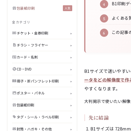
B1印刷
包装紙印刷
人気
よくある質
全カテゴリ
この記事
チケット・金券印刷
▸
チラシ・フライヤー
▸
カード・名刺
▸
CD・DVD
▸
B1サイズで迷いやす
ータをどの解像度で作
冊子・折パンフレット印刷
▸
やすくなります。
ポスター・パネル
▸
大判掲示で使いたい
解像
包装紙印刷
▸
先に結論
タグ・シール・ラベル印刷
▸
B1サイズは 728mm
封筒・ハガキ・その他
▸