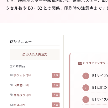
です。映画ポスターや駅構内広告、選挙ポスター、展
クセル数や B0・B2 との関係、印刷時の注意点まで
商品メニュー
かんたん再注文
CONTENTS 
売れ筋商品
チケット印刷
B1サイ
人気
回数券印刷
人気
B1と他
商品タグ印刷
人気
B1サイ
金券印刷
人気