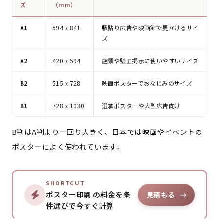
ズ
（mm）
A1
594 x 841
駅貼り広告や映画館で見かけるサイ
ズ
A2
420 x 594
店頭や壁面掲示に使いやすいサイズ
B2
515 x 728
映画ポスターでおなじみのサイズ
B1
728 x 1030
選挙ポスターや大型広告向け
B判はA判より一回り大きく、日本では映画やイベントの
ポスターによく使われています。
SHORTCUT
ポスター印刷 の料金を条
見積もる
→
件選びで今すぐ計算