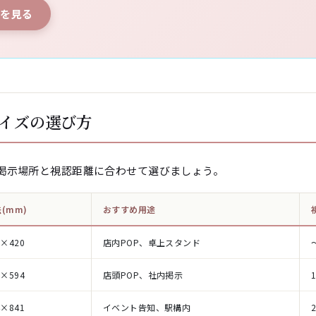
刷を見る
イズの選び方
掲示場所と視認距離に合わせて選びましょう。
(mm)
おすすめ用途
7×420
店内POP、卓上スタンド
0×594
店頭POP、社内掲示
4×841
イベント告知、駅構内