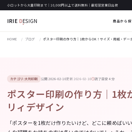
小ロットから大量印刷まで｜10,000円以上で送料無料｜最短翌営業日出荷
IRIE
D
ESIGN
商品から探
HOME
ブログ
ポスター印刷の作り方｜1枚からOK！サイズ・用紙・データ
カテゴリ:大判印刷
公開 2026-02-10
更新 2026-02-10
読了目安 4 分
ポスター印刷の作り方｜1枚か
リィデザイン
「ポスターを1枚だけ作りたいけど、どこに頼めばいい？