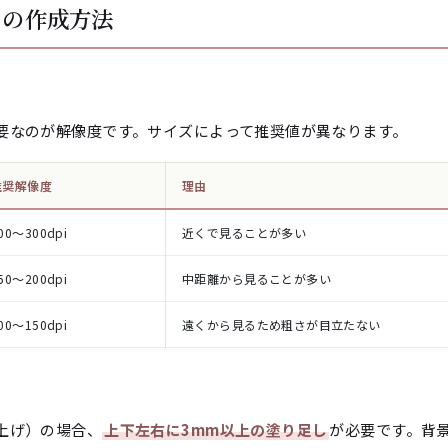
タの作成方法
要なのが解像度です。サイズによって推奨値が異なります。
推奨解像度
理由
00〜300dpi
近くで見ることが多い
50〜200dpi
中距離から見ることが多い
00〜150dpi
遠くから見るため粗さが目立たない
上げ）の場合、
上下左右に3mm以上の塗り足し
が必要です。背