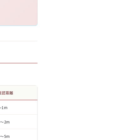
視認距離
〜1m
1〜2m
2〜5m