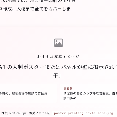
この記事では、ポスター印刷の作り方
タ作成、入稿まで全てをカバーしま
おすすめ写真イメージ
〜A1 の大判ポスターまたはパネルが壁に掲示され
子」
雰囲気
や斜め、展示会場や店頭の雰囲気
清潔感のあるシンプルな雰囲気、白
余白多め
推奨 1200×630px · 推奨ファイル名
poster-printing-howto-hero.jpg