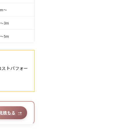
5m〜
2〜3m
3〜5m
コストパフォー
見積もる
→