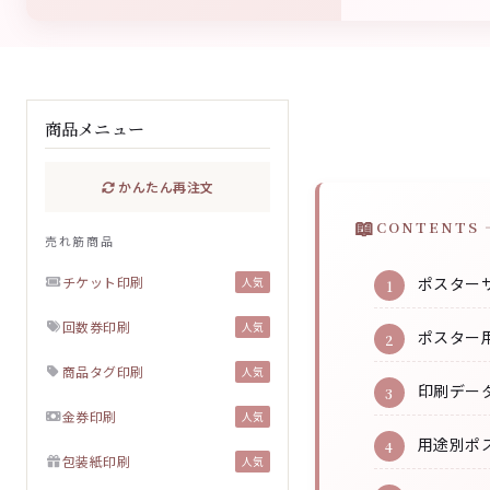
商品メニュー
かんたん再注文
CONTENTS 
売れ筋商品
チケット印刷
ポスター
人気
回数券印刷
人気
ポスター
商品タグ印刷
人気
印刷デー
金券印刷
人気
用途別ポ
包装紙印刷
人気