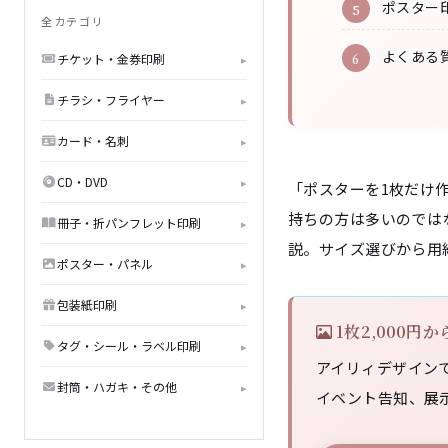
ポスター
全カテゴリ
よくある
チケット・金券印刷
▸
チラシ・フライヤー
▸
カード・名刺
▸
CD・DVD
▸
「ポスターを1枚だけ作
持ちの方は多いのでは
冊子・折パンフレット印刷
▸
説。サイズ選びから用
ポスター・パネル
▸
包装紙印刷
▸
1枚2,000円
タグ・シール・ラベル印刷
▸
アイリィデザインで
封筒・ハガキ・その他
▸
イベント告知、展