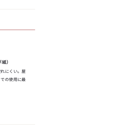
ポ紙）
破れにくい。屋
りでの使用に最