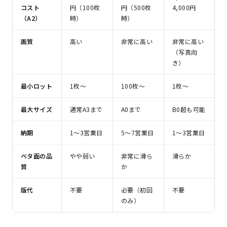
コスト
円（100枚
円（500枚
4,000円
（A2）
時）
時）
画質
高い
非常に高い
非常に高い
（写真向
き）
最小ロット
1枚〜
100枚〜
1枚〜
最大サイズ
通常A3まで
A0まで
B0超も可能
納期
1〜3営業日
5〜7営業日
1〜3営業日
ベタ面の品
やや弱い
非常に滑ら
滑らか
質
か
版代
不要
必要（初回
不要
のみ）