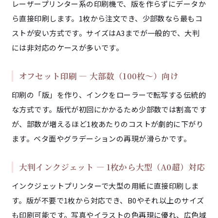
レーザープリンター系の印刷機で、版を作らずにデータか
ら直接印刷します。1枚から注文でき、少部数なら最もコ
ストが安い方式です。サイズはA3までが一般的で、大判
には非対応のケースが多いです。
オフセット印刷 — 大部数（100枚〜）向け
印刷の「版」を作り、インクをローラーで転写する伝統的
な方式です。版代が初回にかかるため少部数では割高です
が、部数が増えるほど1枚あたりのコストが劇的に下がり
ます。ベタ面やグラデーションの再現が滑らかです。
大判インクジェット — 1枚から大型（A0超）対応
インクジェットプリンターで大型の用紙に直接印刷しま
す。版が不要で1枚から対応でき、B0やそれ以上のサイズ
も印刷可能です。写真やイラストの色再現に優れ、広色域