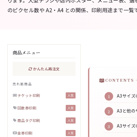
ります。大型チラシや店内ポスター、メニュー表、選
のピクセル数や A2・A4 との関係、印刷用途まで一
商品メニュー
かんたん再注文
CONTENTS 
売れ筋商品
チケット印刷
A3サイ
人気
回数券印刷
人気
A3と他
商品タグ印刷
人気
A3サイ
金券印刷
人気