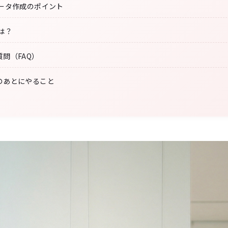
データ作成のポイント
は？
問（FAQ）
のあとにやること