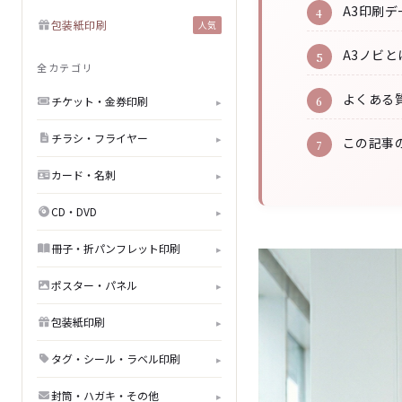
A3印刷
包装紙印刷
人気
A3ノビと
全カテゴリ
よくある質
チケット・金券印刷
▸
チラシ・フライヤー
▸
この記事
カード・名刺
▸
CD・DVD
▸
冊子・折パンフレット印刷
▸
ポスター・パネル
▸
包装紙印刷
▸
タグ・シール・ラベル印刷
▸
封筒・ハガキ・その他
▸