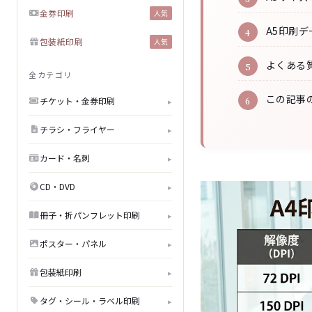
金券印刷
人気
A5印刷
包装紙印刷
人気
よくある質
全カテゴリ
この記事
チケット・金券印刷
▸
チラシ・フライヤー
▸
カード・名刺
▸
CD・DVD
▸
冊子・折パンフレット印刷
▸
ポスター・パネル
▸
包装紙印刷
▸
タグ・シール・ラベル印刷
▸