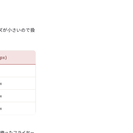
ズが小さいので扱
px)
x
x
x
を使ったフライヤー