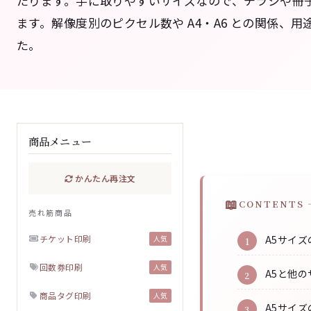
たります。手に取りやすいサイズなので、チラシや冊
ます。解像度別のピクセル数や A4・A6 との関係、
た。
商品メニュー
かんたん再注文
CONTENTS 
売れ筋商品
チケット印刷
A5サイ
人気
回数券印刷
人気
A5と他
商品タグ印刷
人気
A5サイ