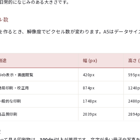
日常的になじみのある大きさです。
ル数
を作るとき、解像度でピクセル数が変わります。A5はデータサイ
用途
幅 (px)
高さ (
Web表示・画面閲覧
420px
595px
簡易印刷・校正用
874px
1240p
一般的な印刷
1748px
2480p
高品質印刷
2039px
2894p
度
って見る印刷物は、
300dpi以上
が推奨です。文字が多い冊子や写真