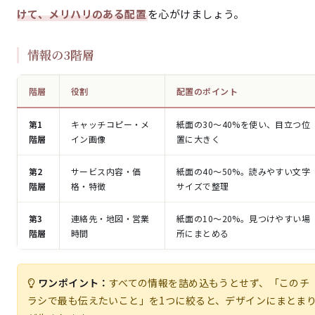
けて、メリハリのある配置
を心がけましょう。
情報の3階層
階層
役割
配置のポイント
第1
キャッチコピー・メ
紙面の30〜40%を使い、目立つ位
階層
イン画像
置に大きく
第2
サービス内容・価
紙面の40〜50%。読みやすい文字
階層
格・特徴
サイズで整理
第3
連絡先・地図・営業
紙面の10〜20%。見つけやすい場
階層
時間
所にまとめる
ワンポイント：
すべての情報を詰め込もうとせず、「このチ
ラシで最も伝えたいこと」を1つに絞ると、デザインにまとま