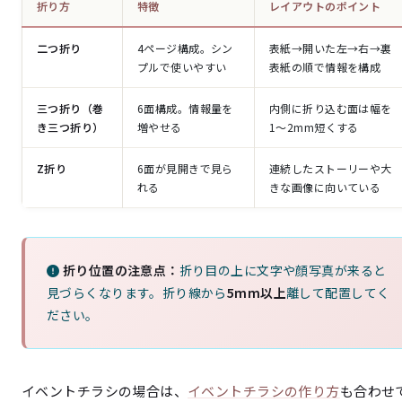
折り方
特徴
レイアウトのポイント
二つ折り
4ページ構成。シン
表紙→開いた左→右→裏
プルで使いやすい
表紙の順で情報を構成
三つ折り（巻
6面構成。情報量を
内側に折り込む面は幅を
き三つ折り）
増やせる
1〜2mm短くする
Z折り
6面が見開きで見ら
連続したストーリーや大
れる
きな画像に向いている
折り位置の注意点：
折り目の上に文字や顔写真が来ると
見づらくなります。折り線から
5mm以上
離して配置してく
ださい。
イベントチラシの場合は、
イベントチラシの作り方
も合わせ