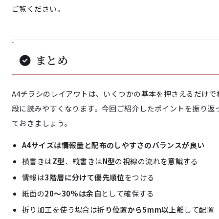
ご覧ください。
まとめ
A4チラシのレイアウトは、いくつかの基本を押さえるだけで
段に読みやすくなります。今回ご紹介したポイントを振り返
ておきましょう。
A4サイズは情報量と配布のしやすさのバランスが良い
横書きは
Z型
、縦書きは
N型
の視線の流れを意識する
情報は
3階層に分けて優先順位
をつける
紙面の
20〜30%は余白
として確保する
折り加工を使う場合は
折り位置から5mm以上
離して配置