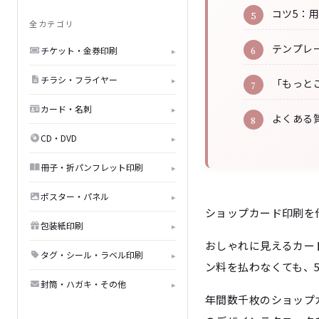
コツ5：
全カテゴリ
テンプレ
チケット・金券印刷
▸
チラシ・フライヤー
▸
「もっと
カード・名刺
▸
よくある
CD・DVD
▸
冊子・折パンフレット印刷
▸
ポスター・パネル
▸
ショップカード印刷を
包装紙印刷
▸
おしゃれに見えるカー
タグ・シール・ラベル印刷
▸
ン料を払わなくても、
封筒・ハガキ・その他
▸
年間数千枚のショップ