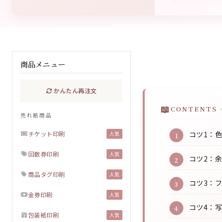
商品メニュー
かんたん再注文
CONTENTS 
売れ筋商品
チケット印刷
コツ1：
人気
回数券印刷
人気
コツ2：
商品タグ印刷
人気
コツ3：
金券印刷
人気
コツ4：
包装紙印刷
人気