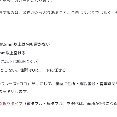
字だらけのカードになります。
通するのは、余白がたっぷりあること。余白はサボりではなく「
低5mm以上は何も置かない
mm以上空ける
（それ以下は読みにくい）
としない。住所はQRコードに任せる
チフレーズ+ロゴ」だけにして、裏面に住所・電話番号・営業時間
スッキリします。
つ折りタイプ
（縦ダブル・横ダブル）を選べば、面積が2倍にな