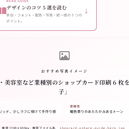
READ GUIDE
デザインのコツ 5 選を読む
↓
余白・フォント・配色・写真・統一感の 5 つの
ポイント。
おすすめ写真イメージ
・美容室など業種別のショップカード印刷 6 枚
子」
雰囲気
リッド、少しラフに傾けて手作り感
暖色寄りのあたたかみあるトーン
推奨 1200×630px · 推奨ファイル名
shopcard-oshare-guide-hero.jpg