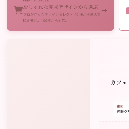
PRINT & ORDER
おしゃれな完成デザインから選ぶ
→
プロが作ったデザインセレクト 40 種から選んで
印刷発注。100枚から対応。
「カフェ
構図
俯瞰グ