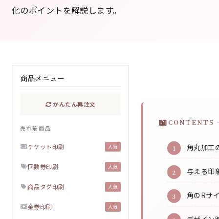
化のポイントを解説します。
商品メニュー
かんたん再注文
CONTENTS 
売れ筋商品
チケット印刷
角丸加工
人気
回数券印刷
人気
与える印
商品タグ印刷
人気
角のRサイ
金券印刷
人気