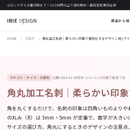
小ロットから大量印刷まで｜10,000円以上で送料無料｜最短翌営業日出荷
IRIE
D
ESIGN
商品から探
HOME
ブログ
角丸加工名刺｜柔らかい印象で差別化するデザイン術 | ア
カテゴリ：サイズ・仕様別
公開 2026-02-08
更新 2026-02-08
読了目安 7 分
角丸加工名刺｜柔らかい印象で
角を丸くするだけで、名刺の印象は四角いものよりや
の丸み（R）は 3mm・5mm が定番で、数字が大き
サイズの選び方、角丸にするときのデザインの注意点