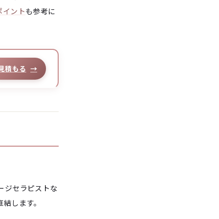
ポイント
も参考に
見積もる
→
ージセラピストな
直結します。