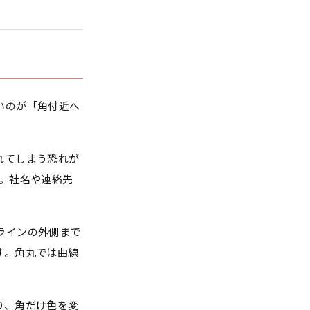
いのが「角付近へ
れてしまう恐れが
。社名や連絡先
ラインの外側まで
す。角丸では曲線
り、角だけ色を変