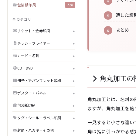
デザイン
包装紙印刷
人気
適した業
全カテゴリ
まとめ
チケット・金券印刷
▸
チラシ・フライヤー
▸
カード・名刺
▸
CD・DVD
▸
角丸加工の
冊子・折パンフレット印刷
▸
ポスター・パネル
▸
角丸加工とは、名刺の
包装紙印刷
▸
ますが、角丸加工を施
タグ・シール・ラベル印刷
▸
一見すると小さな違い
封筒・ハガキ・その他
▸
角は指に引っかかる感