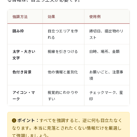
強調方法
効果
使用例
囲み枠
目立つエリアを作
締切日、提出物のリ
れる
スト
太字・大きい
視線を引きつける
日時、場所、金額
文字
色付き背景
他の情報と差別化
お願いごと、注意事
項
アイコン・マ
視覚的にわかりや
チェックマーク、星
ーク
すい
印
ポイント：
すべてを強調すると、逆に何も目立たなく
なります。本当に見落とされたくない情報だけを厳選し
て強調しましょう。