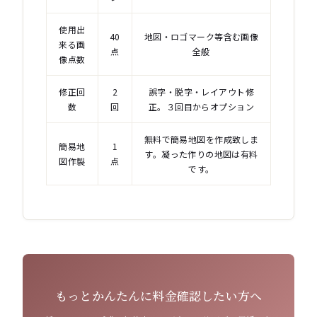
使用出
40
地図・ロゴマーク等含む画像
来る画
点
全般
像点数
修正回
2
誤字・脱字・レイアウト修
数
回
正。３回目からオプション
無料で簡易地図を作成致しま
簡易地
1
す。凝った作りの地図は有料
図作製
点
です。
もっとかんたんに料金確認したい方へ