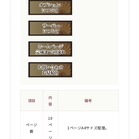
内
項目
備考
容
10
ページ
ペ
1ページA4サイズ程度。
数
ー
ジ