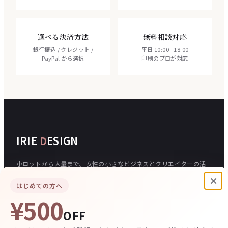
選べる決済方法
無料相談対応
銀行振込 / クレジット /
平日 10:00 - 18:00
PayPal から選択
印刷のプロが対応
IRIE
D
ESIGN
小ロットから大量まで。女性の小さなビジネスとクリエイターの活
動を、印刷で応援する印刷通販サイトです。
×
はじめての方へ
¥500
ご注文について
入稿
OFF
ご注文の流れ
データの作り方