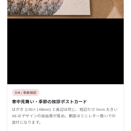
DM / 季節挨拶
寒中見舞い・季節の挨拶ポストカード
はがき (100×148mm) と長辺は同じ、短辺だけ 5mm 大きい
A6 はデザインの自由度が高め。郵送はミニレター扱いでの
送付になります。