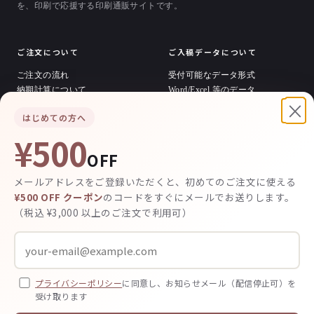
を、印刷で応援する印刷通販サイトです。
ご注文について
ご入稿データについて
ご注文の流れ
受付可能なデータ形式
納期計算について
Word/Excel 等のデータ
×
お支払い方法
印刷用データの作り方
はじめての方へ
料金の計算方法
テンプレートダウンロード
発送・送料について
¥500
OFF
デザイン / その他
メールアドレスをご登録いただくと、初めてのご注文に使える
デザイン依頼について
¥500 OFF クーポン
のコードをすぐにメールでお送りします。
デザイン料金
（税込 ¥3,000 以上のご注文で利用可）
制作実績
お客様の声
よくあるご質問
運営会社・特商法
プライバシー
プライバシーポリシー
に同意し、お知らせメール（配信停止可）を
受け取ります