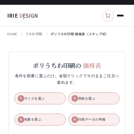
IRIE
D
ESIGN
カートを見る
HOME
うちわ印刷
ポリうちわ印刷 価格表（ステップ式）
ポリうちわ印刷の
価格表
条件を順番に選ぶだけ。金額クリックでそのままご注文へ
進めます。
サイズを選ぶ
用紙を選ぶ
1
2
色数を選ぶ
印刷データの準備
3
4