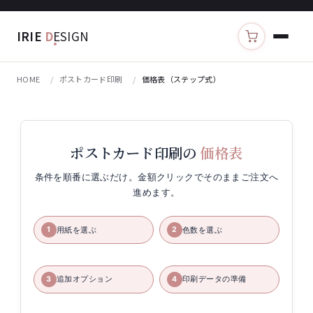
IRIE
D
ESIGN
カートを見る
HOME
ポストカード印刷
価格表（ステップ式）
ポストカード印刷の
価格表
条件を順番に選ぶだけ。金額クリックでそのままご注文へ
進めます。
用紙を選ぶ
色数を選ぶ
1
2
追加オプション
印刷データの準備
3
4