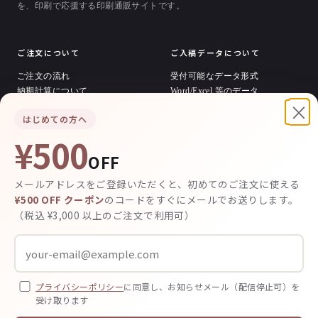
を、印刷で応援する印刷通販サイトです。
ご注文について
ご入稿データについて
ご注文の流れ
受付可能なデータ形式
納期計算について
Word/Excel 等のデータ
×
お支払い方法
印刷用データの作り方
はじめての方へ
料金の計算方法
テンプレートダウンロード
発送・送料について
¥500
OFF
デザイン / その他
メールアドレスをご登録いただくと、初めてのご注文に使える
デザイン依頼について
¥500 OFF クーポン
のコードをすぐにメールでお送りします。
デザイン料金
（税込 ¥3,000 以上のご注文で利用可）
制作実績
お客様の声
よくあるご質問
運営会社・特商法
プライバシー
プライバシーポリシー
に同意し、お知らせメール（配信停止可）を
受け取ります