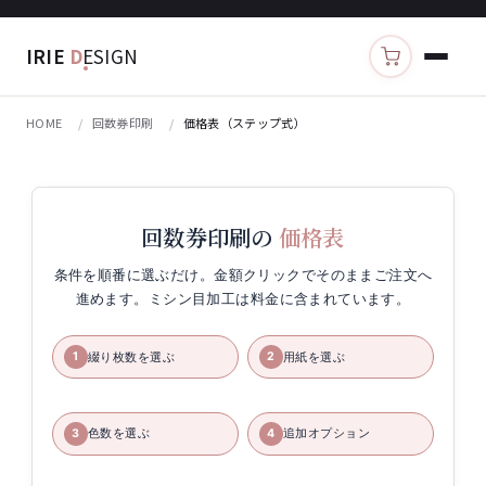
IRIE
D
ESIGN
カートを見る
HOME
回数券印刷
価格表（ステップ式）
回数券印刷の
価格表
条件を順番に選ぶだけ。金額クリックでそのままご注文へ
進めます。ミシン目加工は料金に含まれています。
綴り枚数を選ぶ
用紙を選ぶ
1
2
色数を選ぶ
追加オプション
3
4