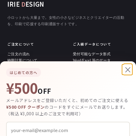
IRIE
D
ESIGN
小ロットから大量まで。女性の小さなビジネスとクリエイターの活動
を、印刷で応援する印刷通販サイトです。
ご注文について
ご入稿データについて
ご注文の流れ
受付可能なデータ形式
納期計算について
Word/Excel 等のデータ
×
お支払い方法
印刷用データの作り方
はじめての方へ
料金の計算方法
テンプレートダウンロード
発送・送料について
¥500
OFF
デザイン / その他
メールアドレスをご登録いただくと、初めてのご注文に使える
デザイン依頼について
¥500 OFF クーポン
のコードをすぐにメールでお送りします。
デザイン料金
（税込 ¥3,000 以上のご注文で利用可）
制作実績
お客様の声
よくあるご質問