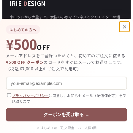
IRIE
D
ESIGN
小ロットから大量まで。女性の小さなビジネスとクリエイターの活
動を、印刷で応援する印刷通販サイトです。
×
はじめての方へ
¥500
ご注文について
入稿
OFF
ご注文の流れ
データの作り方
メールアドレスをご登録いただくと、初めてのご注文に使える
お支払い方法
テンプレート
¥500 OFF クーポン
のコードをすぐにメールでお送りします。
（税込 ¥3,000 以上のご注文で利用可）
その他
デザイン依頼
お客様の声
プライバシーポリシー
に同意し、お知らせメール（配信停止可）を受
け取ります
クーポンを受け取る →
© 2015 IRIE DESIGN. All rights reserved.
※ はじめてのご注文限定・お一人様1回