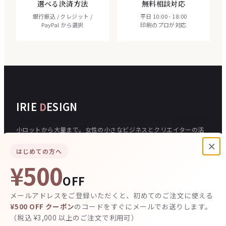
選べる決済方法
無料相談対応
銀行振込 / クレジット /
平日 10:00 - 18:00
PayPal から選択
印刷のプロが対応
IRIE
D
ESIGN
小ロットから大量まで。女性の小さなビジネスとクリエイターの活
動を、印刷で応援する印刷通販サイトです。
×
はじめての方へ
¥500
ご注文について
入稿
OFF
ご注文の流れ
データの作り方
メールアドレスをご登録いただくと、初めてのご注文に使える
お支払い方法
テンプレート
¥500 OFF クーポン
のコードをすぐにメールでお送りします。
（税込 ¥3,000 以上のご注文で利用可）
その他