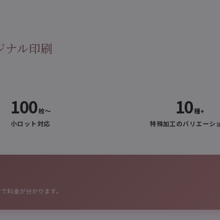
ジナル印刷
100
10
枚〜
種+
小ロット対応
特殊加工のバリエーシ
けで料金が分かります。