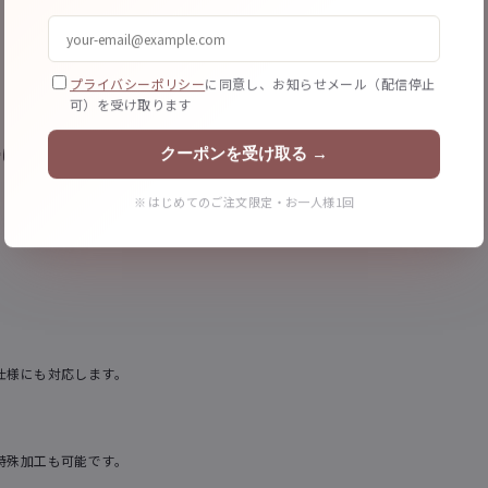
型抜き (ダイカット)
ラミネート加工
プライバシーポリシー
に同意し、お知らせメール（配信停止
独自形状に切り抜き
光沢・マット選択可
可）を受け取ります
クーポンを受け取る →
時にご案内します。
※ はじめてのご注文限定・お一人様1回
仕様にも対応します。
特殊加工も可能です。