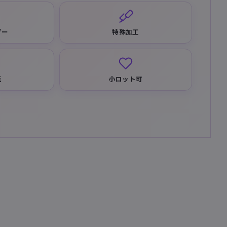
ダー
特殊加工
紙
小ロット可