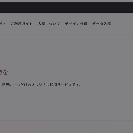
す
ご利用ガイド
入稿について
デザイン依頼
データ入稿
物を
、世界に一つだけのオリジナル印刷サービスです。