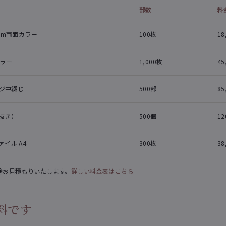
部数
料
mm両面カラー
100枚
18
カラー
1,000枚
45
ージ中綴じ
500部
85
抜き）
500個
12
イル A4
300枚
38
途お見積もりいたします。
詳しい料金表はこちら
料です