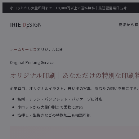
小ロットから大量印刷まで｜10,000円以上で送料無料｜最短翌営業日出荷
IRIE
D
ESIGN
商品から探
ホーム
サービス
オリジナル印刷
Original Printing Service
オリジナル印刷｜あなただけの特別な印刷
企業ロゴ、オリジナルイラスト、思い出の写真。あなたの想いを形にする
名刺・チラシ・パンフレット・パッケージに対応
小ロットから大量印刷まで柔軟に対応
箔押し・型抜きなどの特殊加工も相談可能