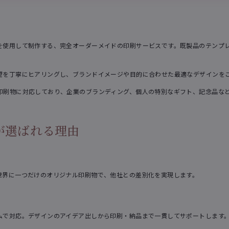
を使用して制作する、完全オーダーメイドの印刷サービスです。既製品のテンプ
望を丁寧にヒアリングし、ブランドイメージや目的に合わせた最適なデザインを
印刷物に対応しており、企業のブランディング、個人の特別なギフト、記念品な
が選ばれる理由
世界に一つだけのオリジナル印刷物で、他社との差別化を実現します。
ムで対応。デザインのアイデア出しから印刷・納品まで一貫してサポートします