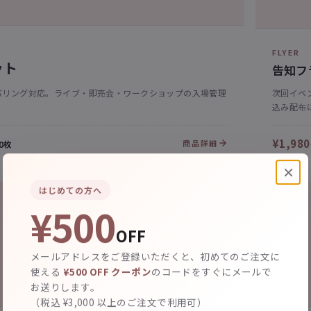
FLYER
ット
告知フ
バリング対応。ライブ・即売会・ワークショップの入場管理
次回イベ
込み配布
¥1,980
商品詳細
00枚
×
はじめての方へ
¥500
OFF
メールアドレスをご登録いただくと、初めてのご注文に
使える
¥500 OFF クーポン
のコードをすぐにメールで
お送りします。
（税込 ¥3,000 以上のご注文で利用可）