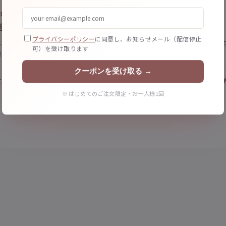
RD
STICKER
刺
ステッカー
プライバシーポリシー
に同意し、お知らせメール（配信停止
S・取扱委託先入り。同業者と
おまけ・特典として配布。ファンの所
可）を受け取ります
業に。
たすコレクション要素に。
クーポンを受け取る →
¥1,400
商品詳細
商
枚
〜
※ はじめてのご注文限定・お一人様1回