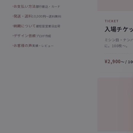
お支払い方法
銀行振込・カード
発送・送料
10,000円〜送料無料
TICKET
納期について
最短翌営業日出荷
入場チケ
デザイン依頼
プロが作成
ミシン目・ナン
お客様の声
に。100枚〜。
実績・レビュー
¥2,900
〜 / 1