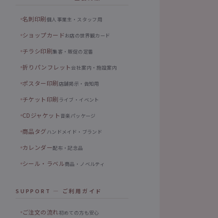
名刺印刷
個人事業主・スタッフ用
ショップカード
お店の世界観カード
チラシ印刷
集客・販促の定番
折りパンフレット
会社案内・施設案内
ポスター印刷
店舗掲示・告知用
チケット印刷
ライブ・イベント
CDジャケット
音楽パッケージ
商品タグ
ハンドメイド・ブランド
カレンダー
配布・記念品
シール・ラベル
商品・ノベルティ
SUPPORT — ご利用ガイド
ご注文の流れ
初めての方も安心