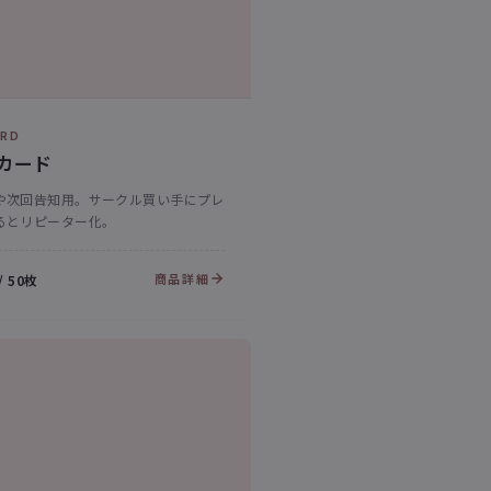
RD
カード
や次回告知用。サークル買い手にプレ
るとリピーター化。
商品詳細
/ 50枚