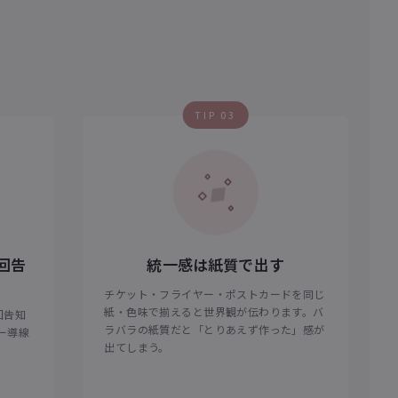
TIP 03
回告
統一感は紙質で出す
チケット・フライヤー・ポストカードを同じ
紙・色味で揃えると世界観が伝わります。バ
回告知
ラバラの紙質だと「とりあえず作った」感が
ロー導線
出てしまう。