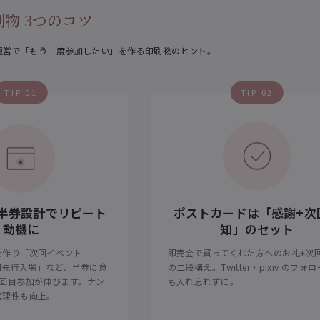
物 3つのコツ
運営で「もう一度参加したい」を作る印刷物のヒント。
TIP 01
TIP 02
半券設計でリピート
ポストカードは「感謝+次
動機に
知」のセット
を作り「次回イベント
即売会で買ってくれた方へのお礼+次
次回先行入場」など、半券に意
の二段構え。Twitter・pixiv のフォ
2回目参加が伸びます。ナン
も入れ忘れずに。
管理性も向上。