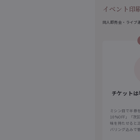
イベント印刷
同人即売会・ライブ
チケットは
ミシン目で半券
10%OFF」「
味を持たせると
バリング込みで