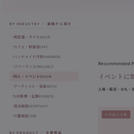
BY INDUSTRY — 業種から探す
美容室・ネイル
SALON
カフェ・飲食店
CAFE
ハンドメイド作家
HANDMADE
Recommended P
フリーランス
FREELANCE
イベントに
同人・イベント
DOUJIN
アーティスト・音楽
ARTIST
入場・販促・お礼・
toB事業・企業
BUSINESS
宿泊施設
HOSPITALITY
いちばん人気
介護施設
CARE
BY PRODUCT — 主要商品