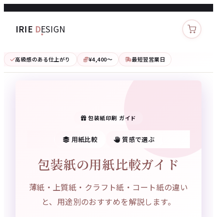
IRIE
D
ESIGN
カート
高級感のある仕上がり
¥4,400〜
最短翌営業日
包装紙印刷 ガイド
用紙比較
質感で選ぶ
包装紙の用紙比較ガイド
薄紙・上質紙・クラフト紙・コート紙の違い
と、用途別のおすすめを解説します。