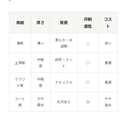
印刷
コス
用紙
厚さ
質感
適性
ト
柔らか・半
薄紙
薄い
△
安い
透明
中程
自然・マッ
上質紙
○
普通
度
ト
クラフ
中程
ナチュラル
○
普通
ト紙
度
コート
やや
やや
光沢あり
◎
紙
厚め
高め