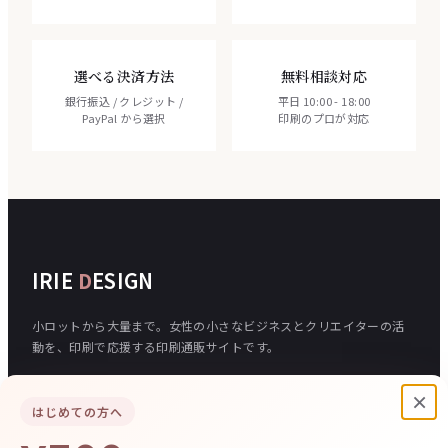
選べる決済方法
無料相談対応
銀行振込 / クレジット /
平日 10:00 - 18:00
PayPal から選択
印刷のプロが対応
IRIE
D
ESIGN
小ロットから大量まで。女性の小さなビジネスとクリエイターの活
動を、印刷で応援する印刷通販サイトです。
×
はじめての方へ
ご注文について
入稿について
ご注文の流れ
データ入稿フォーム