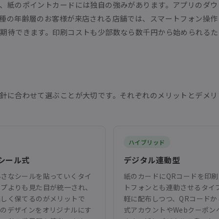
、紙のポイントカードには独自の強みがあります。アプリのダウ
種の年齢層のお客様が来店される店舗では、スマートフォン操作
期待できます。印刷コストも少部数なら数千円から始められるた
針に合わせて選ぶことが大切です。それぞれのメリットとデメリ
ハイブリッド
シール式
デジタル連動型
小さなシールを貼っていくタイ
紙のカードにQRコードを印
ンプよりも見た目が統一され、
トフォンとも連動させるタイ
美しく保てるのがメリットで
軽に配布しつつ、QRコードから
ルのデザインをオリジナルにす
式アカウントやWebクーポン