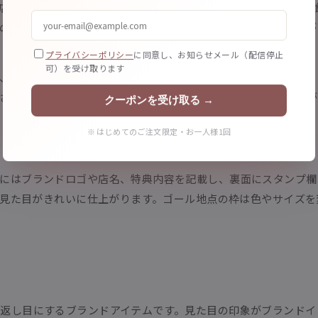
店舗にとってコスト負担が大きすぎないものを設定しましょう。
典の内容はカードの表面または裏面にはっきりと記載し、お客様が
プライバシーポリシー
に同意し、お知らせメール（配信停止
可）を受け取ります
、初回来店時に最初の1〜2個のスタンプをあらかじめ押してお
させたくなるという人間の性質を活用したものです。8個中2個
クーポンを受け取る →
※ はじめてのご注文限定・お一人様1回
にはブランドロゴや店名、特典内容を記載し、裏面にスタンプ欄を
ると見た目がきれいに仕上がります。ゴール地点の枠は色やサイズ
返し目にするブランドアイテムです。見た目の印象がブランドイ