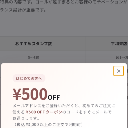
特典の内容です。ゴールが遠すぎるとお客様のモチベーションが
ランス設計が重要です。
おすすめスタンプ数
平均来店
5〜8個
週1〜2
×
8〜10個
週2〜3
はじめての方へ
¥500
5〜6個
月1回
OFF
6〜10個
月1〜2
メールアドレスをご登録いただくと、初めてのご注文に
使える
¥500 OFF クーポン
のコードをすぐにメールで
お送りします。
（税込 ¥3,000 以上のご注文で利用可）