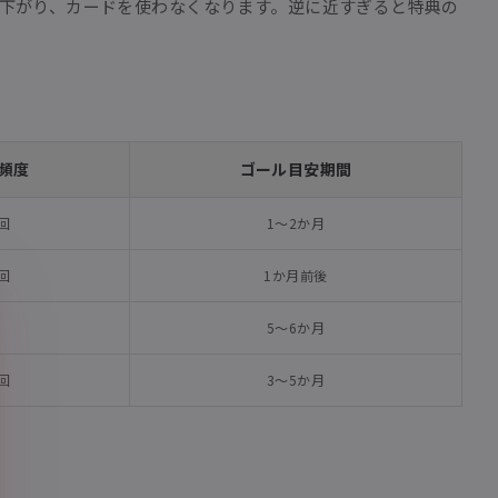
下がり、カードを使わなくなります。逆に近すぎると特典の
頻度
ゴール目安期間
回
1〜2か月
回
1か月前後
5〜6か月
回
3〜5か月