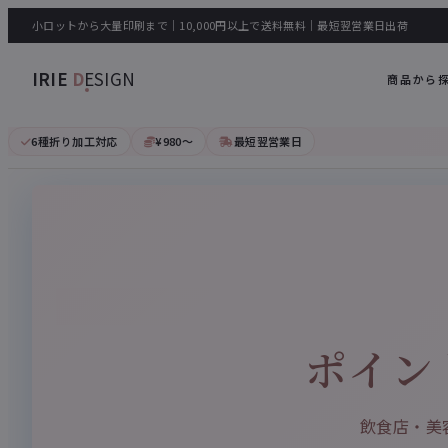
小ロットから大量印刷まで｜10,000円以上で送料無料｜最短翌営業日出荷
IRIE
D
ESIGN
商品から
6種折り加工対応
¥980〜
最短翌営業日
ポイン
飲食店・美