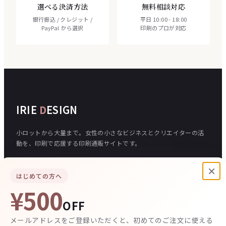
選べる決済方法
無料相談対応
銀行振込 / クレジット /
平日 10:00 - 18:00
PayPal から選択
印刷のプロが対応
IRIE
D
ESIGN
小ロットから大量まで。女性の小さなビジネスとクリエイターの活
動を、印刷で応援する印刷通販サイトです。
×
はじめての方へ
ご注文について
入稿について
¥500
ご注文の流れ
データ入稿フォーム
OFF
お支払い方法
データの作り方
送料について
テンプレート
メールアドレスをご登録いただくと、初めてのご注文に使える