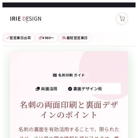
IRIE
D
ESIGN
カート
翌営業日出荷
¥980〜
最短翌営業日
名刺印刷 ガイド
両面活用
裏面デザイン術
名刺の両面印刷と裏面デザ
インのポイント
名刺の裏面を有効活用することで、限られた